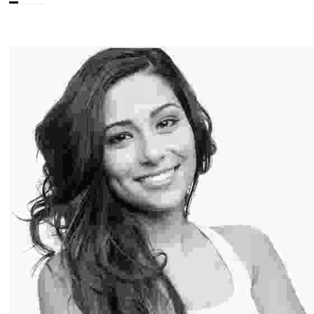
Angel Sienna
Professional Hairstylist
Lorem ipsum dolor sit amet, consectetur adipiscing elit. Duis
mi lectus, tincidunt ac mi id, iaculis porta tortor.