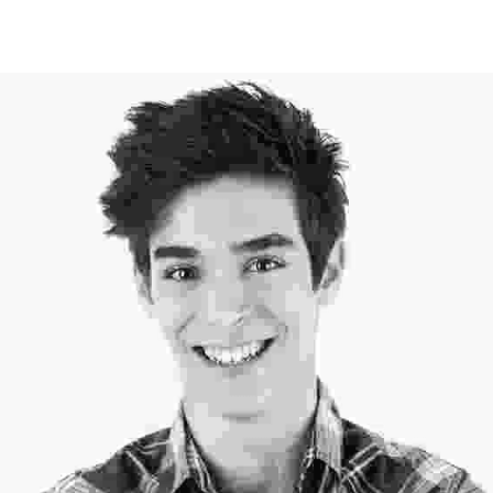
Professional Hairstylist
Lorem ipsum dolor sit amet, consectetur adipiscing elit. Duis
mi lectus, tincidunt ac mi id, iaculis porta tortor.