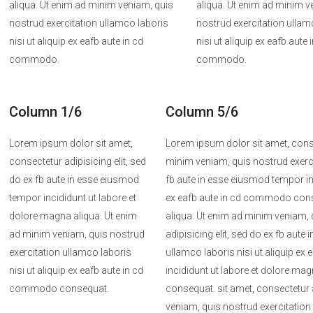
aliqua. Ut enim ad minim veniam, quis
aliqua. Ut enim ad minim v
nostrud exercitation ullamco laboris
nostrud exercitation ullam
nisi ut aliquip ex eafb aute in cd
nisi ut aliquip ex eafb aute 
commodo.
commodo.
Column 1/6
Column 5/6
Lorem ipsum dolor sit amet,
Lorem ipsum dolor sit amet, conse
consectetur adipisicing elit, sed
minim veniam, quis nostrud exerci
do ex fb aute in esse eiusmod
fb aute in esse eiusmod tempor inc
tempor incididunt ut labore et
ex eafb aute in cd commodo conseq
dolore magna aliqua. Ut enim
aliqua. Ut enim ad minim veniam, 
ad minim veniam, quis nostrud
adipisicing elit, sed do ex fb aut
exercitation ullamco laboris
ullamco laboris nisi ut aliquip e
nisi ut aliquip ex eafb aute in cd
incididunt ut labore et dolore ma
commodo consequat.
consequat. sit amet, consectetur a
veniam, quis nostrud exercitation 