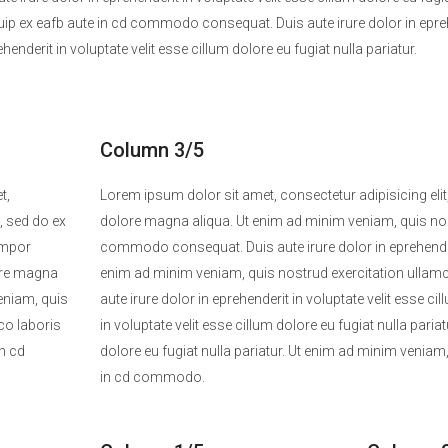
quip ex eafb aute in cd commodo consequat. Duis aute irure dolor in eprehen
ehenderit in voluptate velit esse cillum dolore eu fugiat nulla pariatur.
Column 3/5
t,
Lorem ipsum dolor sit amet, consectetur adipisicing elit
t, sed do ex
dolore magna aliqua. Ut enim ad minim veniam, quis nostr
empor
commodo consequat. Duis aute irure dolor in eprehenderit 
lore magna
enim ad minim veniam, quis nostrud exercitation ullamc
eniam, quis
aute irure dolor in eprehenderit in voluptate velit esse cil
co laboris
in voluptate velit esse cillum dolore eu fugiat nulla pariat
in cd
dolore eu fugiat nulla pariatur. Ut enim ad minim veniam,
in cd commodo.