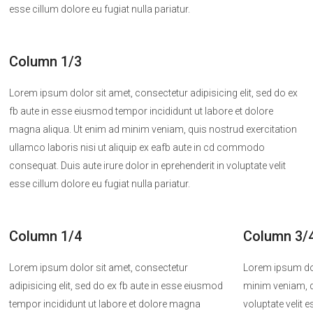
esse cillum dolore eu fugiat nulla pariatur.
Column 1/3
Lorem ipsum dolor sit amet, consectetur adipisicing elit, sed do ex
fb aute in esse eiusmod tempor incididunt ut labore et dolore
magna aliqua. Ut enim ad minim veniam, quis nostrud exercitation
ullamco laboris nisi ut aliquip ex eafb aute in cd commodo
consequat. Duis aute irure dolor in eprehenderit in voluptate velit
esse cillum dolore eu fugiat nulla pariatur.
Column 1/4
Column 3/
Lorem ipsum dolor sit amet, consectetur
Lorem ipsum dolo
adipisicing elit, sed do ex fb aute in esse eiusmod
minim veniam, qu
tempor incididunt ut labore et dolore magna
voluptate velit 