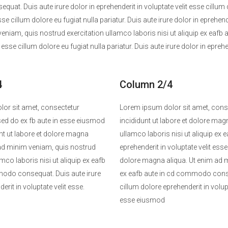
t. Duis aute irure dolor in eprehenderit in voluptate velit esse cillum dol
sse cillum dolore eu fugiat nulla pariatur. Duis aute irure dolor in eprehende
eniam, quis nostrud exercitation ullamco laboris nisi ut aliquip ex eafb
t esse cillum dolore eu fugiat nulla pariatur. Duis aute irure dolor in eprehe
4
Column 2/4
or sit amet, consectetur
Lorem ipsum dolor sit amet, consec
, sed do ex fb aute in esse eiusmod
incididunt ut labore et dolore mag
nt ut labore et dolore magna
ullamco laboris nisi ut aliquip ex
 ad minim veniam, quis nostrud
eprehenderit in voluptate velit ess
amco laboris nisi ut aliquip ex eafb
dolore magna aliqua. Ut enim ad mi
odo consequat. Duis aute irure
ex eafb aute in cd commodo consequ
erit in voluptate velit esse.
cillum dolore eprehenderit in volup
esse eiusmod