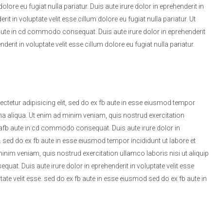
ore eu fugiat nulla pariatur. Duis aute irure dolor in eprehenderit in
rit in voluptate velit esse cillum dolore eu fugiat nulla pariatur. Ut
 aute in cd commodo consequat. Duis aute irure dolor in eprehenderit
nderit in voluptate velit esse cillum dolore eu fugiat nulla pariatur.
tetur adipisicing elit, sed do ex fb aute in esse eiusmod tempor
na aliqua. Ut enim ad minim veniam, quis nostrud exercitation
 eafb aute in cd commodo consequat. Duis aute irure dolor in
e. sed do ex fb aute in esse eiusmod tempor incididunt ut labore et
nim veniam, quis nostrud exercitation ullamco laboris nisi ut aliquip
at. Duis aute irure dolor in eprehenderit in voluptate velit esse
tate velit esse. sed do ex fb aute in esse eiusmod sed do ex fb aute in