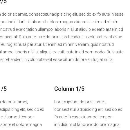
2/5
olor sit amet, consectetur adipisicing elit, sed do ex fb aute in esse
or incididunt ut labore et dolore magna aliqua. Ut enim ad minim
nostrud exercitation ullamco laboris nisi ut aliquip ex eafb aute in cd
equat. Duis aute irure dolor in eprehenderit in voluptate velit esse
 eu fugiat nulla pariatur. Ut enim ad minim veniam, quis nostrud
ullamco laboris nisi ut aliquip ex eafb aute in cd commodo. Duis aute
n eprehenderit in voluptate velit esse cillum dolore eu fugiat nulla
1/5
Column 1/5
dolor sit amet,
Lorem ipsum dolor sit amet,
dipisicing elit, sed do ex
consectetur adipisicing elit, sed do ex
sse eiusmod tempor
fb aute in esse eiusmod tempor
t labore et dolore magna
incididunt ut labore et dolore magna