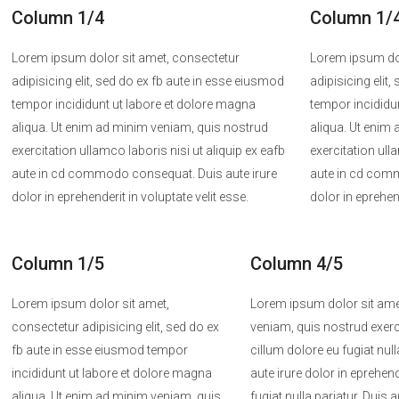
Column 1/4
Column 1/
Lorem ipsum dolor sit amet, consectetur
Lorem ipsum dol
adipisicing elit, sed do ex fb aute in esse eiusmod
adipisicing elit
tempor incididunt ut labore et dolore magna
tempor incididu
aliqua. Ut enim ad minim veniam, quis nostrud
aliqua. Ut enim
exercitation ullamco laboris nisi ut aliquip ex eafb
exercitation ull
aute in cd commodo consequat. Duis aute irure
aute in cd comm
dolor in eprehenderit in voluptate velit esse.
dolor in eprehend
Column 1/5
Column 4/5
Lorem ipsum dolor sit amet,
Lorem ipsum dolor sit amet
consectetur adipisicing elit, sed do ex
veniam, quis nostrud exerci
fb aute in esse eiusmod tempor
cillum dolore eu fugiat nu
incididunt ut labore et dolore magna
aute irure dolor in eprehend
aliqua. Ut enim ad minim veniam, quis
fugiat nulla pariatur. Duis 