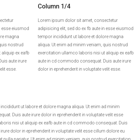
Column 1/4
ectetur
Lorem ipsum dolor sit amet, consectetur
 in esse eiusmod
adipisicing elit, sed do ex fb aute in esse eiusmod
lore magna
tempor incididunt ut labore et dolore magna
quis nostrud
aliqua. Ut enim ad minim veniam, quis nostrud
 aliquip ex eafb
exercitation ullamco laboris nisi ut aliquip ex eafb
is aute irure
aute in cd commodo consequat. Duis aute irure
elit esse.
dolor in eprehenderit in voluptate velit esse.
 incididunt ut labore et dolore magna aliqua. Ut enim ad minim
at. Duis aute irure dolor in eprehenderit in voluptate velit esse
laboris nisi ut aliquip ex eafb aute in cd commodo consequat. Duis
 irure dolor in eprehenderit in voluptate velit esse cillum dolore eu
giat nulla pariatur. Ut enim ad minim veniam, quis nostrud exercitation