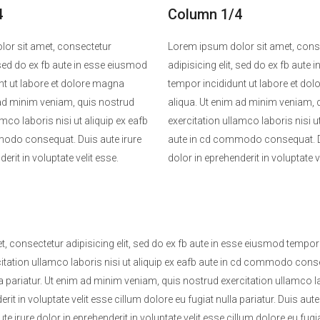
4
Column 1/4
or sit amet, consectetur
Lorem ipsum dolor sit amet, cons
, sed do ex fb aute in esse eiusmod
adipisicing elit, sed do ex fb aute
nt ut labore et dolore magna
tempor incididunt ut labore et do
 ad minim veniam, quis nostrud
aliqua. Ut enim ad minim veniam, 
amco laboris nisi ut aliquip ex eafb
exercitation ullamco laboris nisi ut
odo consequat. Duis aute irure
aute in cd commodo consequat. Du
erit in voluptate velit esse.
dolor in eprehenderit in voluptate v
, consectetur adipisicing elit, sed do ex fb aute in esse eiusmod tempor
tation ullamco laboris nisi ut aliquip ex eafb aute in cd commodo consequ
lla pariatur. Ut enim ad minim veniam, quis nostrud exercitation ullamco 
erit in voluptate velit esse cillum dolore eu fugiat nulla pariatur. Duis aute
aute irure dolor in eprehenderit in voluptate velit esse cillum dolore eu fu