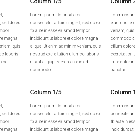
Column 1/5
Column 
t,
Lorem ipsum dolor sit amet,
Lorem ipsum d
t, sed do ex
consectetur adipisicing elit, sed do ex
eiusmod temp
empor
fb aute in esse eiusmod tempor
veniam, quis 
lore magna
incididunt ut labore et dolore magna
commodo cons
eniam, quis
aliqua. Ut enim ad minim veniam, quis
cillum dolore
co laboris
nostrud exercitation ullamco laboris
exercitation 
in cd
nisi ut aliquip ex eafb aute in cd
irure dolor i
commodo.
pariatur.
Column 1/5
Column 
t,
Lorem ipsum dolor sit amet,
Lorem ipsum 
t, sed do ex
consectetur adipisicing elit, sed do ex
consectetur a
empor
fb aute in esse eiusmod tempor
fb aute in e
lore magna
incididunt ut labore et dolore magna
incididunt u