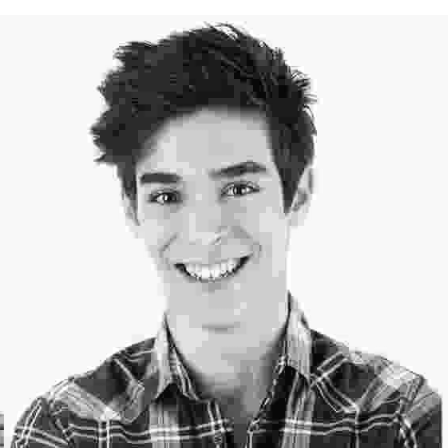
Professional Hairstylist
Lorem ipsum dolor sit amet, consectetur adipiscing elit. Duis
mi lectus, tincidunt ac mi id, iaculis porta tortor.