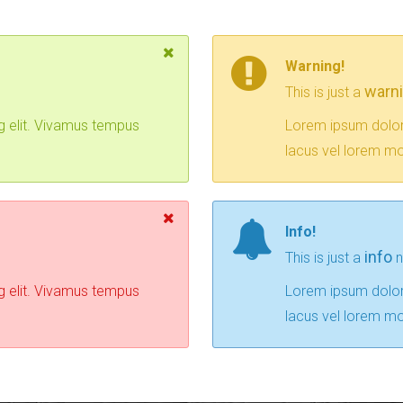
Warning!
warn
This is just a
g elit. Vivamus tempus
Lorem ipsum dolor 
lacus vel lorem mol
Info!
info
This is just a
n
g elit. Vivamus tempus
Lorem ipsum dolor 
lacus vel lorem mol