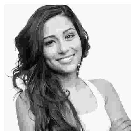
Angel Sienna
Professional Hairstylist
Lorem ipsum dolor sit amet, consectetur adipiscing elit. Duis
mi lectus, tincidunt ac mi id, iaculis porta tortor.