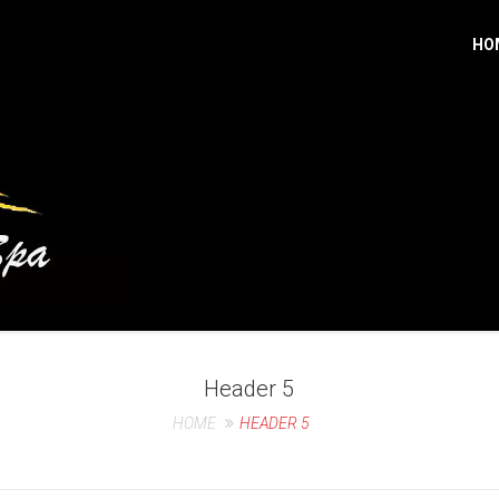
HO
Header 5
HOME
HEADER 5