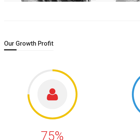
Our Growth Profit
75%
75%