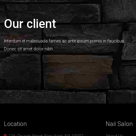
Our client
Interdum et malesuada fames ac ante ipsum primis in faucibus.
Donec sit amet dolor nibh.
Location
Nail
Salon
136 Church Street, New York, NY 10007
About Us